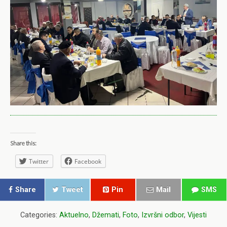
Share this:
Twitter
Facebook
Share
Tweet
Pin
Mail
SMS
Categories:
Aktuelno
,
Džemati
,
Foto
,
Izvršni odbor
,
Vijesti