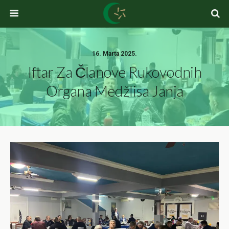
16. Marta 2025.
Iftar Za Članove Rukovodnih
Organa Medžlisa Janja