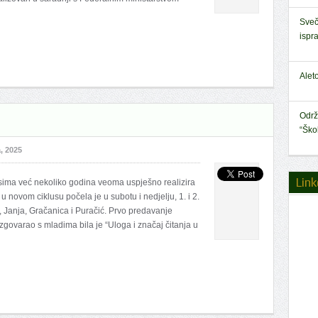
Sveč
ispr
Alet
Održ
“Ško
, 2025
Link
lisima već nekoliko godina veoma uspješno realizira
 novom ciklusu počela je u subotu i nedjelju, 1. i 2.
, Janja, Gračanica i Puračić. Prvo predavanje
azgovarao s mladima bila je “Uloga i značaj čitanja u