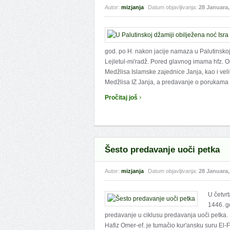
Autor:
mizjanja
Datum objavljivanja:
28 Januara,
god. po H. nakon jacije namaza u Palutinsk
Lejletul-mi'radž. Pored glavnog imama hfz. O
Medžlisa Islamske zajednice Janja, kao i veli
Medžlisa IZ Janja, a predavanje o porukama i
›
Pročitaj još
Šesto predavanje uoči petka
Autor:
mizjanja
Datum objavljivanja:
28 Januara,
U četvr
1446. g
predavanje u ciklusu predavanja uoči petka. 
Hafiz Omer-ef. je tumačio kur'ansku suru El-F