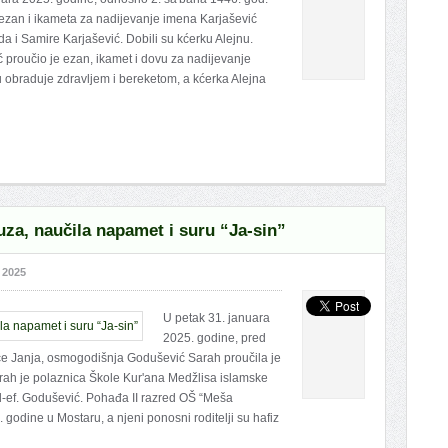
ezan i ikameta za nadijevanje imena Karjašević
a i Samire Karjašević. Dobili su kćerku Alejnu.
 proučio je ezan, ikamet i dovu za nadijevanje
obraduje zdravljem i bereketom, a kćerka Alejna
za, naučila napamet i suru “Ja-sin”
 2025
U petak 31. januara
2025. godine, pred
ce Janja, osmogodišnja Godušević Sarah proučila je
rah je polaznica Škole Kur'ana Medžlisa islamske
ad-ef. Godušević. Pohađa II razred OŠ “Meša
 godine u Mostaru, a njeni ponosni roditelji su hafiz