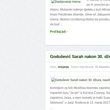
po H. proučen je 
Alejnu. Mubarek rođenje djeteta u kući Mirsad
Imam Palutinske džamije, Omer-ef. Jakupović
imena. Molimo Uzvišenog Allaha da porodicu 
da bud ...
›
Pročitaj još
Godušević Sarah nakon 30. džu
Autor:
mizjanja
Datum objavljivanja:
31 Januara,
komisijom za hifz Medžlisa Islamske zajedni
napamet suru "Ja-sin" iz Kur'ana Časnog. Sa
zajednice Janja, a njen muhafiz je hafiz Su
Selimović” u Janji. Rođena je 15. marta 2017.
...