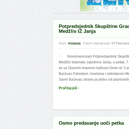
Potpredsjednik Skupštine Grada
Medžlis IZ Janja
Autor:
mizjanja
Datum objavljivanja:
07 Februara
Novoimenovani Potpredsjednik Skupštine
Medžlis Islamske zajednice Janja, u petak, 7
se sa Glavnim imamom hafizom Omer-ef. Ca
Baćevac Fahretom, imamima i sekretarom Med
Samir Baćevac obavio je jednu od planiranih p
›
Pročitaj još
Osmo predavanje uoči petka