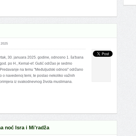
 2025
rtak, 30. januara 2025. godine, odnosno 1. ša'bana
god. po H., Kemal-ef. Gutić održao je sedmo
. Predavanje na temu "Međuljudski odnosi" održano
io o navedenoj temi, te poslao nekoliko važnih
li primjera iz svakodnevnog života muslimana.
a noć Isra i Mi'radža