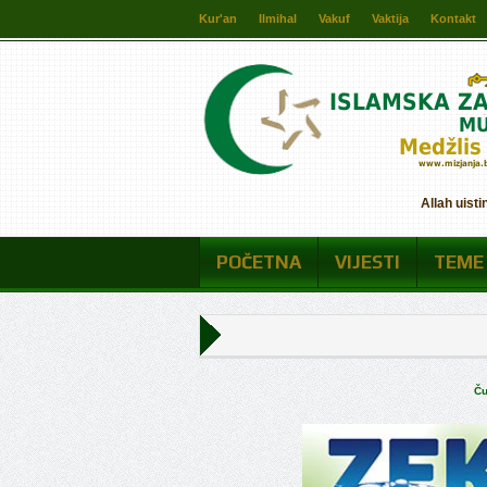
Kur'an
Ilmihal
Vakuf
Vaktija
Kontakt
Allah uisti
POČETNA
VIJESTI
TEME
Ču