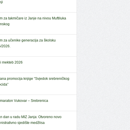
ji
em za takmičare iz Janje na nivou Muftiluka
anskog
em za učenike generacija za školsku
/2026.
ni mekteb 2026
ana promocija knjige “Svjedok srebreničkog
cida”
amaraton Vukovar – Srebrenica
n dan u radu MIZ Janja: Otvoreno novo
nistrativno sjedište medžlisa