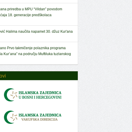
ana priredba u MPU “Vildan” povodom
aćaja 18. generacije predškolaca
ović Halima naučila napamet 30. džuz Kur'ana
ano Prvo takmičenje polaznika programa
la Kur’ana” na području Muftiluka tuzlanskog
ovi