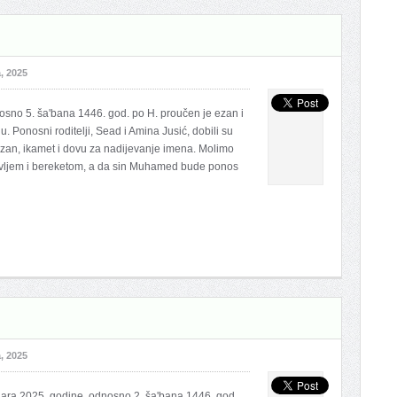
, 2025
nosno 5. ša'bana 1446. god. po H. proučen je ezan i
Ponosni roditelji, Sead i Amina Jusić, dobili su
zan, ikamet i dovu za nadijevanje imena. Molimo
avljem i bereketom, a da sin Muhamed bude ponos
, 2025
uara 2025. godine, odnosno 2. ša'bana 1446. god.