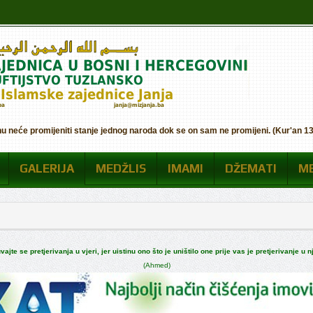
nu neće promijeniti stanje jednog naroda dok se on sam ne promijeni. (Kur'an 13:
GALERIJA
MEDŽLIS
IMAMI
DŽEMATI
M
vajte se pretjerivanja u vjeri, jer uistinu ono što je uništilo one prije vas je pretjerivanje u nj
(Ahmed)