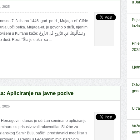
u Jan
, 2025
Prij
dnosno 7. ša'bana 1446. god. po H., Mujaga-ef. Cifrić
tuzl
ja uoči petka. Mujaga-ef. je govorio o duši, njenim
وَ يَسْأَلُونَكَ عَنِ الرُّوحِ قُلِ الر
مِنْ أَمْرِ رَبِّي وَمَا أُوتِيتُم مِّ "Pitaju te o duši. Reci: “Šta je duša- sa ...
Prij
2025
Ljet
Održ
geno
: Apliciranje na javne pozive
, 2025
Ultr
i Hercegovini danas je održan seminar o apliciranju
Važa
eminaru su prisustvovali rukovodilac Službe za
admi
uzlanskog Samir Buljubašić i predstavnici medžlisa s
alizovan u saradnji s Federalnim ministarstvom