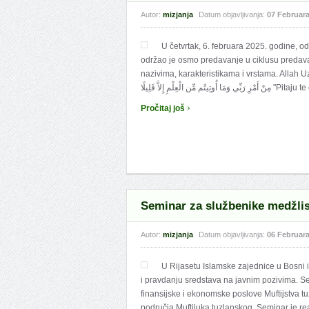
Autor:
mizjanja
Datum objavljivanja:
07 Februara
U četvrtak, 6. februara 2025. godine, o
održao je osmo predavanje u ciklusu predavan
nazivima, karakteristikama i vrstama. Allah Uzvišeni u Kur'anu kaže: ُّوحُ
ن الْعِلْمِ إِلاَّ قَلِيلًا
›
Pročitaj još
Seminar za službenike medžlisa
Autor:
mizjanja
Datum objavljivanja:
06 Februara
U Rijasetu Islamske zajednice u Bosni 
i pravdanju sredstava na javnim pozivima. S
finansijske i ekonomske poslove Muftijstva t
područja Muftiluka tuzlanskog. Seminar je re