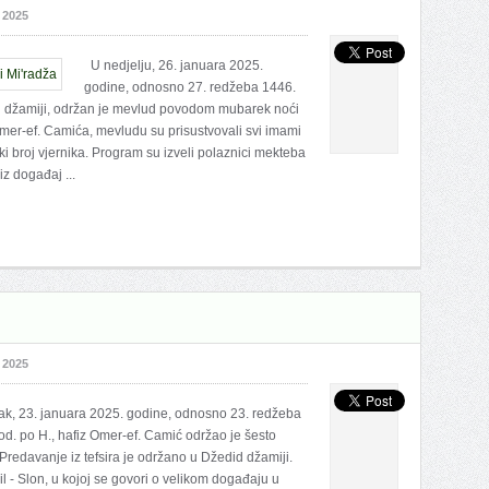
 2025
U nedjelju, 26. januara 2025.
godine, odnosno 27. redžeba 1446.
oj džamiji, održan je mevlud povodom mubarek noći
mer-ef. Camića, mevludu su prisustvovali svi imami
ki broj vjernika. Program su izveli polaznici mekteba
z događaj ...
 2025
tak, 23. januara 2025. godine, odnosno 23. redžeba
od. po H., hafiz Omer-ef. Camić održao je šesto
Predavanje iz tefsira je održano u Džedid džamiji.
il - Slon, u kojoj se govori o velikom događaju u