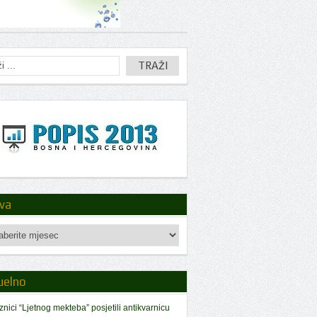
iva
a
uelno
znici “Ljetnog mekteba” posjetili antikvarnicu