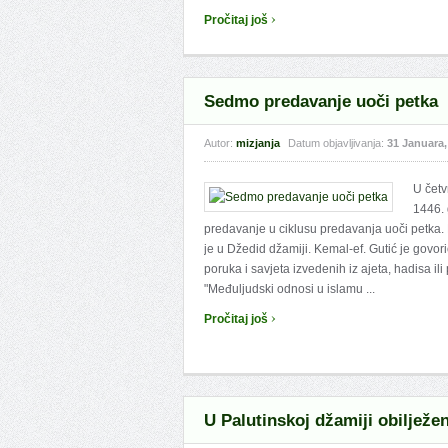
›
Pročitaj još
Sedmo predavanje uoči petka
Autor:
mizjanja
Datum objavljivanja:
31 Januara,
U četv
1446. 
predavanje u ciklusu predavanja uoči petka
je u Džedid džamiji. Kemal-ef. Gutić je govor
poruka i savjeta izvedenih iz ajeta, hadisa i
"Međuljudski odnosi u islamu ...
›
Pročitaj još
U Palutinskoj džamiji obilježen