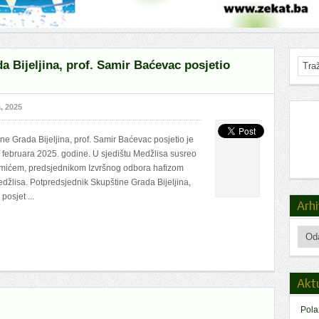
 Bijeljina, prof. Samir Baćevac posjetio
, 2025
 Grada Bijeljina, prof. Samir Baćevac posjetio je
. februara 2025. godine. U sjedištu Medžlisa susreo
mićem, predsjednikom Izvršnog odbora hafizom
žlisa. Potpredsjednik Skupštine Grada Bijeljina,
osjet ...
Arh
Arhiv
Akt
Pola