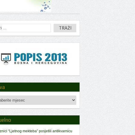
iva
a
uelno
znici “Ljetnog mekteba” posjetili antikvarnicu