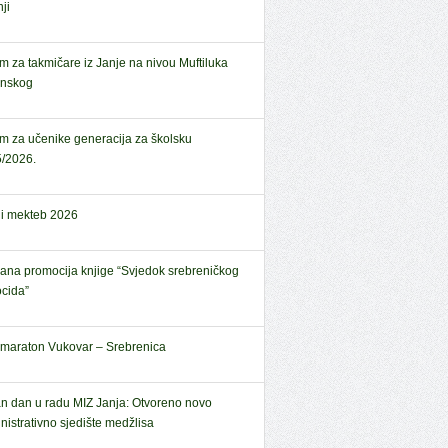
ji
em za takmičare iz Janje na nivou Muftiluka
anskog
em za učenike generacija za školsku
/2026.
ni mekteb 2026
ana promocija knjige “Svjedok srebreničkog
cida”
amaraton Vukovar – Srebrenica
n dan u radu MIZ Janja: Otvoreno novo
nistrativno sjedište medžlisa