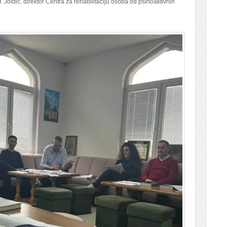
. Joldić, direktor Centra za rehabilitaciju osoba od psihoaktivnih