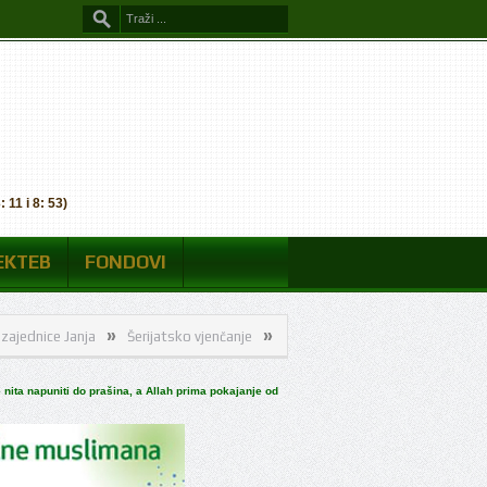
 11 i 8: 53)
EKTEB
FONDOVI
»
»
»
anja
Šerijatsko vjenčanje
Naši merhumi
Polaznici “Ljetnog mekteba
 nita napuniti do prašina, a Allah prima pokajanje od