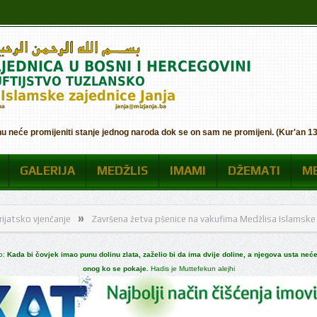
nu neće promijeniti stanje jednog naroda dok se on sam ne promijeni. (Kur'an 13:
GALERIJA
MEDŽLIS
IMAMI
DŽEMATI
M
»
nčanje
Završena žetva pšenice na vakufima Medžlisa Islamske zajednice J
ao:
Kada bi čovjek imao punu dolinu zlata, zaželio bi da ima dvije doline, a njegova usta neće
onog ko se pokaje.
Hadis je Muttefekun alejhi