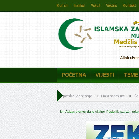
Kur'an
Ilmihal
Vakuf
Vaktija
Kontakt
Allah uisti
POČETNA
VIJESTI
TEME
»
»
»
Naši merhumi
Šerijatsko vjenčanje
Naši merhumi
Šerijatsko vje
Prijem za učenike generacija za školsku 2025/2026.
Ibn-Abbas prenosi da je Allahov Poslanik, s.a.v.s., rek