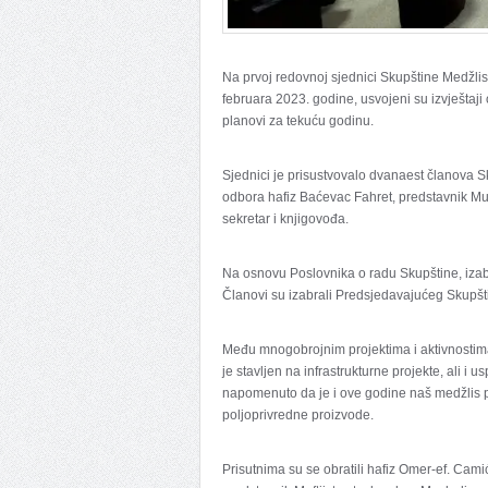
Na prvoj redovnoj sjednici Skupštine Medžlis
februara 2023. godine, usvojeni su izvještaji
planovi za tekuću godinu.
Sjednici je prisustvovalo dvanaest članova S
odbora hafiz Baćevac Fahret, predstavnik Muft
sekretar i knjigovođa.
Na osnovu Poslovnika o radu Skupštine, izab
Članovi su izabrali Predsjedavajućeg Skupšt
Među mnogobrojnim projektima i aktivnostim
je stavljen na infrastrukturne projekte, ali i 
napomenuto da je i ove godine naš medžlis pr
poljoprivredne proizvode.
Prisutnima su se obratili hafiz Omer-ef. Cami