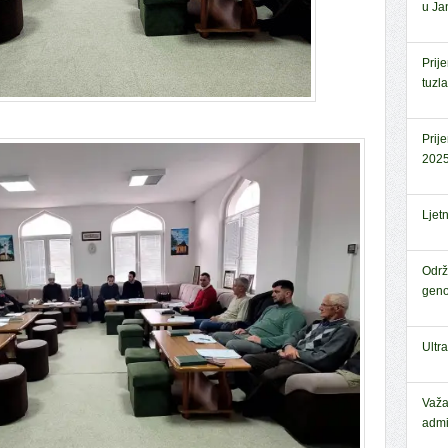
u Jan
Prij
tuzl
Prij
2025
Ljet
Održ
geno
Ultr
Važa
admi