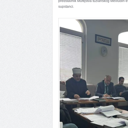
predstavnik Muftijstva tuzlanskog Mevludin-ef
supstanci.