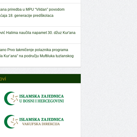
ana priredba u MPU “Vildan” povodom
aćaja 18. generacije predškolaca
ović Halima naučila napamet 30. džuz Kur'ana
ano Prvo takmičenje polaznika programa
la Kur’ana” na području Muftiluka tuzlanskog
ovi