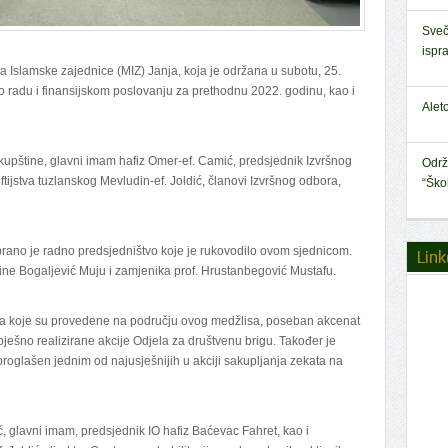
Sveč
ispr
a Islamske zajednice (MIZ) Janja, koja je održana u subotu, 25.
 o radu i finansijskom poslovanju za prethodnu 2022. godinu, kao i
Alet
kupštine, glavni imam hafiz Omer-ef. Camić, predsjednik Izvršnog
Održ
ijstva tuzlanskog Mevludin-ef. Joldić, članovi Izvršnog odbora,
“Ško
rano je radno predsjedništvo koje je rukovodilo ovom sjednicom.
Link
ine Bogaljević Muju i zamjenika prof. Hrustanbegović Mustafu.
a koje su provedene na području ovog medžlisa, poseban akcenat
uspješno realizirane akcije Odjela za društvenu brigu. Također je
oglašen jednim od najusješnijih u akciji sakupljanja zekata na
ć, glavni imam, predsjednik IO hafiz Baćevac Fahret, kao i