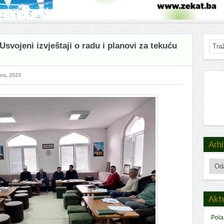
svojeni izvještaji o radu i planovi za tekuću
ra, 2023
Arh
Arhiv
Akt
Pola