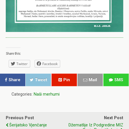
Share this:
Twitter
Facebook
Share
Tweet
Pin
Mail
SMS
Categories:
Naši merhumi
Previous Post
Next Post
Šerijatsko Vjenčanje
Džematlije Iz Podgredine MIZ