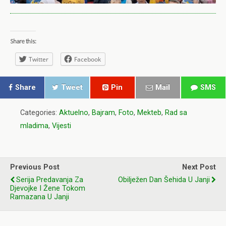
Share this:
Twitter
Facebook
Share
Tweet
Pin
Mail
SMS
Categories:
Aktuelno
,
Bajram
,
Foto
,
Mekteb
,
Rad sa
mladima
,
Vijesti
Previous Post
Next Post
Serija Predavanja Za
Obilježen Dan Šehida U Janji
Djevojke I Žene Tokom
Ramazana U Janji