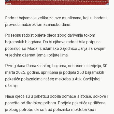
Radost bajrama je velika za sve muslimane, koji u ibadetu
provedu mubarek ramazanaske dane.
Posebnu radost osjete djeca zbog darivanja tokom
bajramskih blagdana. Da bi njihova radost bila potpuna
pobrinuo se Medžlis islamske zajednice Janja sa svojim
vrijednim džematlijama i prijateljima.
Prvog dana Ramazanskog bajrama, odnosno u nedjelju, 30.
marta 2025. godine, upriličena je podjela 250 bajramskih
paketića polaznicima našeg mekteba u Atik-Čaršijskoj
džamiji.
Naša djeca su u paketiću dobila domaće slatkiše, sokove i
ponešto od školskog pribora. Podjela paketića upriličena
je zbog potrebe da se trud polaznika mekteba kao i