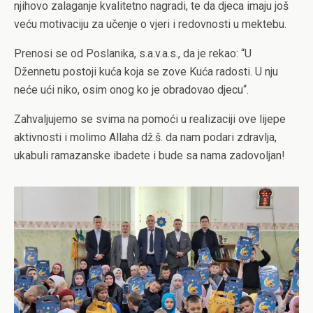
njihovo zalaganje kvalitetno nagradi, te da djeca imaju još
veću motivaciju za učenje o vjeri i redovnosti u mektebu.
Prenosi se od Poslanika, s.a.v.a.s., da je rekao: “U
Džennetu postoji kuća koja se zove Kuća radosti. U nju
neće ući niko, osim onog ko je obradovao djecu“.
Zahvaljujemo se svima na pomoći u realizaciji ove lijepe
aktivnosti i molimo Allaha dž.š. da nam podari zdravlja,
ukabuli ramazanske ibadete i bude sa nama zadovoljan!