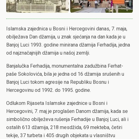
Islamska zajednica u Bosni i Hercegovini danas, 7. maja,
obilježava Dan džamija, u znak sjećanja na dan kada je u
Banjoj Luci 1993. godine minirana džamija Ferhadija, jedna
od najznačajnijih džamija u našoj zemlji.
Banjalučka Ferhadija, monumentalna zadužbina Ferhat-
paše Sokolovića, bila je jedna od 16 džamija srušenih u
Banjoj Luci tokom agresije na Republiku Bosnu i
Hercegovinu od 1992. do 1995. godine.
Odlukom Rijaseta Islamske zajednice u Bosni i
Hercegovini, 7. maj je proglašen Danom džamija, kada se
simbolično obilježeva rušenja Ferhadije u Banjoj Luci, ali i
ostalih 613 džamija, 218 mesdžida, 69 mekteba, četiri
tekije, 37 turbeta i 405 drugih objekata u vlasništvu