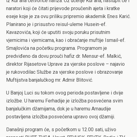
iz Kur’ana četvorice hafiza. Uz učenje Kur’ana, nastupit će i
naratori koji će čitati prijevode proučenih ajeta i kratke
eseje koje je za ovu priliku pripremio akademik Enes Karić.
Planirano je i prisustvo reisul-uleme Husein-ef.
Kavazovića, koji će uputiti svoju poruku prisutnim
vjernicima i vjernicama, kao i obraćanje muftije Ismail-ef.
Smajlovića na početku programa. Programom je
predviđeno da dovu prouči hafiz dr. Mensur-ef. Malkić,
direktor Rijasetove Uprave za vjerske poslove – najavio
je rukovodilac Službe za vjerske poslove i obrazovanje
Muftijstva banjalučkog mr. Admir Blitović.
U Banjoj Luci su tokom ovog perioda postavljene i dvije
izložbe. U haremu Ferhadije je izložba posvećena svim
banjalučkim džamijama, dok je u haremu Arnaudije
postavljena izložba posvećena upravo ovoj džamiji.
Današnji program će, s početkom u 12.00 sati, uživo