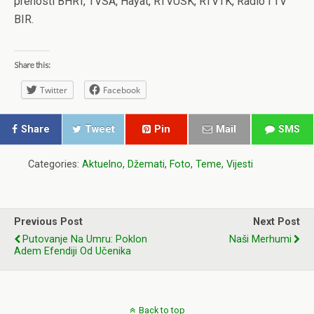
prenosti BHRT, TVSA, Hayat, RTVUSK, RTVTK, Radio i TV
BIR.
Share this:
Twitter
Facebook
Share
Tweet
Pin
Mail
SMS
Categories:
Aktuelno
,
Džemati
,
Foto
,
Teme
,
Vijesti
Previous Post
Next Post
Putovanje Na Umru: Poklon
Naši Merhumi
Adem Efendiji Od Učenika
Back to top