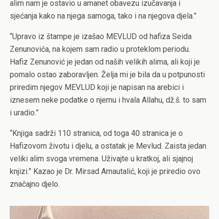
alim nam je ostavio u amanet obavezu izučavanja i
sjećanja kako na njega samoga, tako i na njegova djela.”
“Upravo iz štampe je izašao MEVLUD od hafiza Seida
Zenunovića, na kojem sam radio u proteklom periodu.
Hafiz Zenunović je jedan od naših velikih alima, ali koji je
pomalo ostao zaboravljen. Želja mi je bila da u potpunosti
priredim njegov MEVLUD koji je napisan na arebici i
iznesem neke podatke o njemu i hvala Allahu, dž.š. to sam
i uradio.”
“Knjiga sadrži 110 stranica, od toga 40 stranica je o
Hafizovom životu i djelu, a ostatak je Mevlud. Zaista jedan
veliki alim svoga vremena. Uživajte u kratkoj, ali sjajnoj
knjizi.” Kazao je Dr. Mirsad Arnautalić, koji je priredio ovo
značajno djelo.