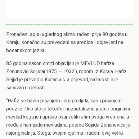
Pronađeni spisi uglednog alima, rađeni prije 90 godina u
Koraju, konačno su prevedeni sa arebice i objavljeni na
bosanskom jeziku.
85 godina nakon smrti objavljen je MEVLUD hafiza
Zenunović Sejjida(1875. – 1932.), rodom iz Koraja. Hafiz
Sejjid je prevodio Kur’an a.š. a prijevod, nažalost, nije
sačuvan u cjelosti.
“Hafiz se bavio pisanjem i drugih djela, kao i pisanjem
poezije. Ono što je također nezaobilazno jeste i originalni
mevlud koga je napisao ovaj veliki alim svoga vremena, a
među alhamijado mevludima poema Sejjida Zenunovića je
najoriginalnija. Stoga, svojim djelima i radom ovaj veliki