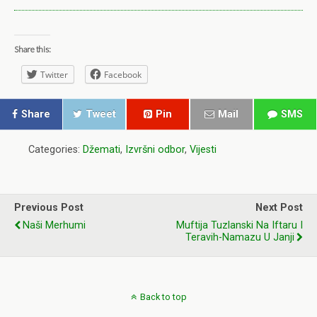
Share this:
Twitter
Facebook
Share
Tweet
Pin
Mail
SMS
Categories:
Džemati
,
Izvršni odbor
,
Vijesti
Previous Post
Next Post
Naši Merhumi
Muftija Tuzlanski Na Iftaru I
Teravih-Namazu U Janji
Back to top