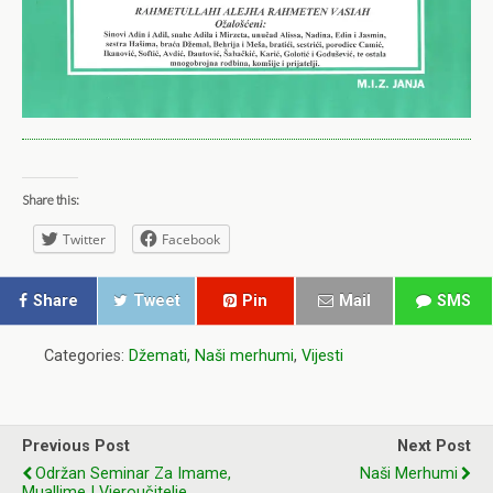
Share this:
Twitter
Facebook
Share
Tweet
Pin
Mail
SMS
Categories:
Džemati
,
Naši merhumi
,
Vijesti
Previous Post
Next Post
Održan Seminar Za Imame,
Naši Merhumi
Muallime I Vjeroučitelje