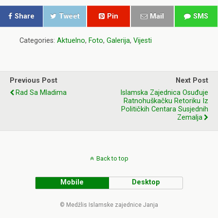
Share
Tweet
Pin
Mail
SMS
Categories:
Aktuelno
,
Foto
,
Galerija
,
Vijesti
Previous Post
Next Post
Rad Sa Mladima
Islamska Zajednica Osuđuje
Ratnohuškačku Retoriku Iz
Političkih Centara Susjednih
Zemalja
Back to top
Mobile
Desktop
© Medžlis Islamske zajednice Janja