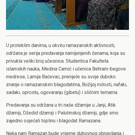
U proteklim danima, u okviru ramazanskih aktivnosti,
održana je serija predavanja namijenjenih ženama, koja su
privukla veliki broj učesnica. Studentica Fakulteta
islamskih nauka, Medina Camić i učenica Behram-begove
medrese, Lamija Baćevac, prenijele su svoje duboko
znanje o ramazanskim blagodatima, Božijoj milosti, nafaki,
sadaki, oprostu, ogovaranju (gibetu) i sličnim temama.
Predavanja su održana u tri naše džamije u Janji, Atik
džamiji, Džedid džamiji i Palutinskoj džamiji, gdje smo
zajedno osjećali toplinu i blagodat Ramazana.
Neka nam Ramazan bude vrijeme duhovnog obnavljanja i