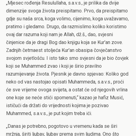
„Mjesec rođenja Resulullaha, s.a.v.s., je prilika da dvije
dimenzije svoga života preispitamo. Prvo, da preispitamo
gdje su naša srca, koga volimo, cijenimo, koga uvažavamo,
pratimo i gledamo. Drugo, da razmislimo koliko koristimo
ovaj dar razuma koji nam je Allah, dž.š., dao, svjesni
činjenice da je dragi Bog dao knjigu koja se Kur'an zove.
Zadnjih četrnaest stoljeća Kur'an obasipa čovječanstvo
svojom svjetlošću. I isto tako smo svjesni da je bio čovjek
koji se Muhammed zvao i koji je širio pravilno
razumijevanje života. Pjesnik je davno spjevao: Koliko god
neko od vas nastojao opisati Muhammeda, s.a.v.s., proći
će sve vrijeme ovoga svijeta, a ostat će od njegovih vrlina
one koje se neće stići spomenuti,“ kazao je hafiz Musić,
ističući da držati do vrijednosti kojima je pozivao
Muhammed, s.a.v.s., je put kojim treba ići.
„Danas je potrebno, pogotovo u vremenu kada se širi
mržnja, širiti ljubav, ljubav prema svim ljudima. Ono što