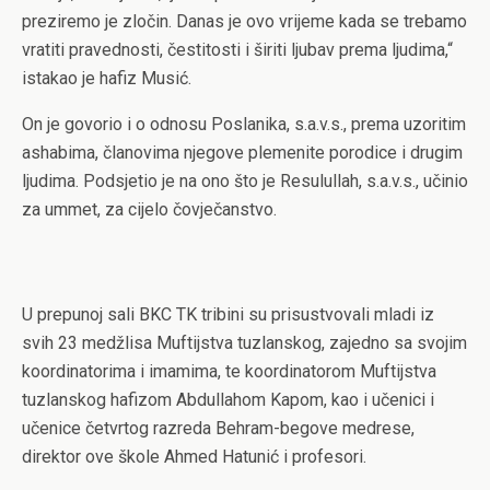
preziremo je zločin. Danas je ovo vrijeme kada se trebamo
vratiti pravednosti, čestitosti i širiti ljubav prema ljudima,“
istakao je hafiz Musić.
On je govorio i o odnosu Poslanika, s.a.v.s., prema uzoritim
ashabima, članovima njegove plemenite porodice i drugim
ljudima. Podsjetio je na ono što je Resulullah, s.a.v.s., učinio
za ummet, za cijelo čovječanstvo.
U prepunoj sali BKC TK tribini su prisustvovali mladi iz
svih 23 medžlisa Muftijstva tuzlanskog, zajedno sa svojim
koordinatorima i imamima, te koordinatorom Muftijstva
tuzlanskog hafizom Abdullahom Kapom, kao i učenici i
učenice četvrtog razreda Behram-begove medrese,
direktor ove škole Ahmed Hatunić i profesori.