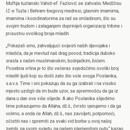
Muftija tuzlanski Vahid-ef. Fazlović se zahvalio Medžlisu
IZ-e Tuzla i Behram-begovoj medresi, glavnim imamima,
imamima i koordinatorima za rad sa omladinom, što su
svojim trudom i zalaganjem doprinijeli organizaciji tribine i
prisustvu ovolikog broja mladih.
„Pokazali smo, zahvaljujući svijesti naših djevojaka i
mladića, da je mevlud naš drag povod, tradicija duboko
srasla s našim muslimanskim, bošnjačkim, bićem.
Posebna vrlina je to što večeras svjedočimo ovoliki broj
mladih ljudi koji su došli zato što vole svoga Poslanika,
s.a.v.s. Time i oni pokazuju da su ga izabrali i na visoko
mjesto uzdigli da im bude uzor, sa spremnošću da ga iz
dana u dan sve više slijede. A ako Poslanika slijedimo
time pokazujemo da Allaha, dž.š., čvrsto vjerujemo i da ga
volimo, a onda će Allah, dž.š., nas zavoljeti, potpomoći,
očistiti nas i spremiti za svaki vid borbe u ovoj našoj
zemlji, na ovom svijetu, na našem plemenitom putu,“ kazao