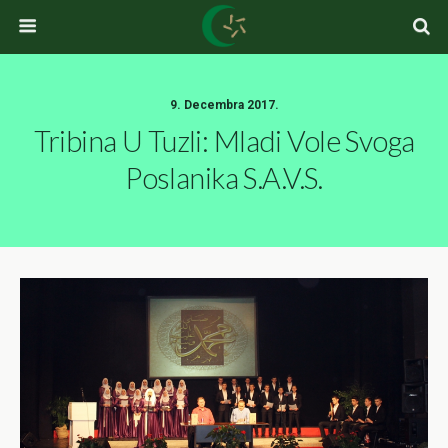
9. Decembra 2017.
Tribina U Tuzli: Mladi Vole Svoga
Poslanika S.a.v.s.