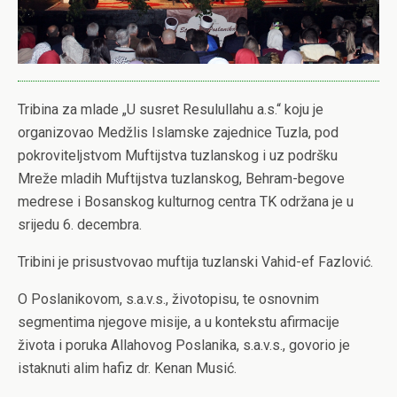
Tribina za mlade „U susret Resulullahu a.s.“ koju je
organizovao Medžlis Islamske zajednice Tuzla, pod
pokroviteljstvom Muftijstva tuzlanskog i uz podršku
Mreže mladih Muftijstva tuzlanskog, Behram-begove
medrese i Bosanskog kulturnog centra TK održana je u
srijedu 6. decembra.
Tribini je prisustvovao muftija tuzlanski Vahid-ef Fazlović.
O Poslanikovom, s.a.v.s., životopisu, te osnovnim
segmentima njegove misije, a u kontekstu afirmacije
života i poruka Allahovog Poslanika, s.a.v.s., govorio je
istaknuti alim hafiz dr. Kenan Musić.