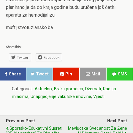
planirano je da do kraja godine budu uručena još četiri
aparata za hemodijalizu.
muftijstvotuzlansko.ba
Share this:
Twitter
Facebook
Share
Tweet
Pin
Mail
SMS
Categories:
Aktuelno
,
Brak i porodica
,
Džemati
,
Rad sa
mladima
,
Unaprjedjenje vakufske imovine
,
Vijesti
Previous Post
Next Post
Sportsko-Edukativni Susreti
Mevludska Svečanost Za Žene