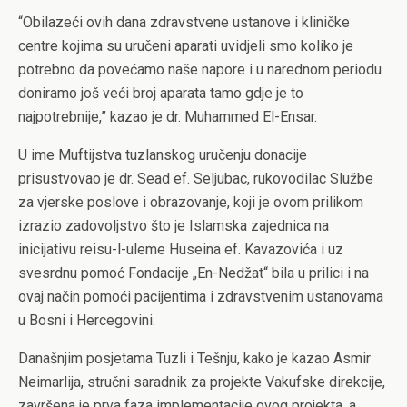
“Obilazeći ovih dana zdravstvene ustanove i kliničke
centre kojima su uručeni aparati uvidjeli smo koliko je
potrebno da povećamo naše napore i u narednom periodu
doniramo još veći broj aparata tamo gdje je to
najpotrebnije,” kazao je dr. Muhammed El-Ensar.
U ime Muftijstva tuzlanskog uručenju donacije
prisustvovao je dr. Sead ef. Seljubac, rukovodilac Službe
za vjerske poslove i obrazovanje, koji je ovom prilikom
izrazio zadovoljstvo što je Islamska zajednica na
inicijativu reisu-l-uleme Huseina ef. Kavazovića i uz
svesrdnu pomoć Fondacije „En-Nedžat“ bila u prilici i na
ovaj način pomoći pacijentima i zdravstvenim ustanovama
u Bosni i Hercegovini.
Današnjim posjetama Tuzli i Tešnju, kako je kazao Asmir
Neimarlija, stručni saradnik za projekte Vakufske direkcije,
završena je prva faza implementacije ovog projekta, a