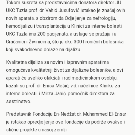
Tokom susreta sa predstavnicima donatora direktor JU
UKC Tuzla prof. dr. Vahid Jusufović istakao je značaj ovih
novih aparata, s obzirom da Odjeljenje za nefrologiju,
hemodijalizu i transplantaciju u Klinici za interne bolesti
UKC Tuzla ima 200 pacijenata, a usluge se pružaju i u
Gračanici i Živinicima, što je oko 300 hroničnih bolesnika
koji svakodnevno dolaze na dijalizu.
Kvalitetna dijaliza sa novim i ispravnim aparatima
omogućava kvalitetniji život za dijalizne bolesnike, a ovi
aparati će uveliko olakšati i rad medicinskom osoblju,
kazali su prof. dr. Enisa Mešić, v.d. načelnice Klinike za
interne bolesti i Mirza Jahić, pomoćnik direktora za
sestrinstvo.
Predstavnik Fondaciju En-Nedžat dr. Muhammed El-Ensar
je istakao opredjeljenje ove fondacije da podrže ovakve i
slične projekte u našoj zemlji.