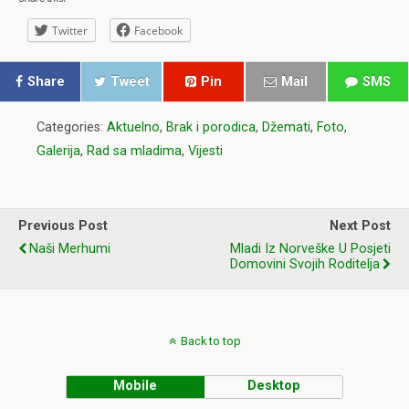
Twitter
Facebook
Share
Tweet
Pin
Mail
SMS
Categories:
Aktuelno
,
Brak i porodica
,
Džemati
,
Foto
,
Galerija
,
Rad sa mladima
,
Vijesti
Previous Post
Next Post
Naši Merhumi
Mladi Iz Norveške U Posjeti
Domovini Svojih Roditelja
Back to top
Mobile
Desktop