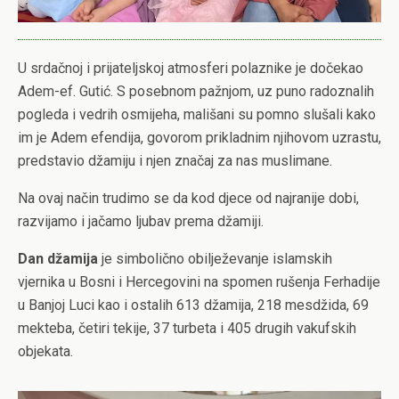
U srdačnoj i prijateljskoj atmosferi polaznike je dočekao
Adem-ef. Gutić. S posebnom pažnjom, uz puno radoznalih
pogleda i vedrih osmijeha, mališani su pomno slušali kako
im je Adem efendija, govorom prikladnim njihovom uzrastu,
predstavio džamiju i njen značaj za nas muslimane.
Na ovaj način trudimo se da kod djece od najranije dobi,
razvijamo i jačamo ljubav prema džamiji.
Dan džamija
je simbolično obilježevanje islamskih
vjernika u Bosni i Hercegovini na spomen rušenja Ferhadije
u Banjoj Luci kao i ostalih 613 džamija, 218 mesdžida, 69
mekteba, četiri tekije, 37 turbeta i 405 drugih vakufskih
objekata.