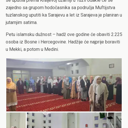
se uputila prema Kraljevoj džamiji u Tuzli odakle će se
zajedno sa grupom hodočasnika sa područja Muftijstva
tuzlanskog uputiti ka Sarajevu a let iz Sarajeva je planiran u
jutarnjim satima.
Petu islamsku dužnost – hadž ove godine će obaviti 2.225
osoba iz Bosne i Hercegovine. Hadžije će najprije boraviti
u Mekki, a potom u Medini.