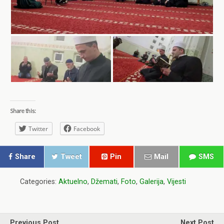
Share this:
Twitter
Facebook
Share
Tweet
Pin
Mail
SMS
Categories:
Aktuelno
,
Džemati
,
Foto
,
Galerija
,
Vijesti
Previous Post
Next Post