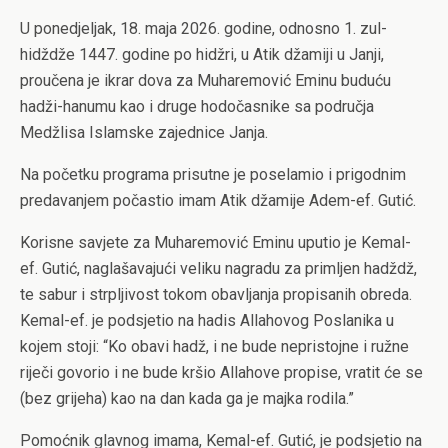
U ponedjeljak, 18. maja 2026. godine, odnosno 1. zul-
hidždže 1447. godine po hidžri, u Atik džamiji u Janji,
proučena je ikrar dova za Muharemović Eminu buduću
hadži-hanumu kao i druge hodočasnike sa područja
Medžlisa Islamske zajednice Janja.
Na početku programa prisutne je poselamio i prigodnim
predavanjem počastio imam Atik džamije Adem-ef. Gutić.
Korisne savjete za Muharemović Eminu uputio je Kemal-
ef. Gutić, naglašavajući veliku nagradu za primljen hadždž,
te sabur i strpljivost tokom obavljanja propisanih obreda.
Kemal-ef. je podsjetio na hadis Allahovog Poslanika u
kojem stoji: “Ko obavi hadž, i ne bude nepristojne i ružne
riječi govorio i ne bude kršio Allahove propise, vratit će se
(bez grijeha) kao na dan kada ga je majka rodila.”
Pomoćnik glavnog imama, Kemal-ef. Gutić, je podsjetio na