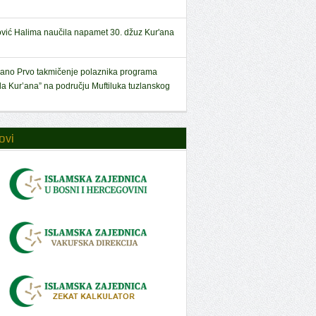
ović Halima naučila napamet 30. džuz Kur'ana
ano Prvo takmičenje polaznika programa
la Kur’ana” na području Muftiluka tuzlanskog
ovi