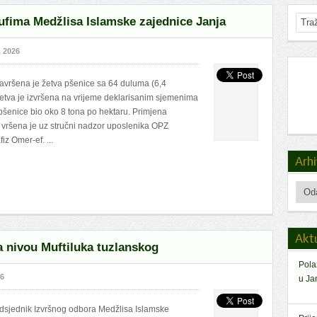
ufima Medžlisa Islamske zajednice Janja
, 2026
avršena je žetva pšenice sa 64 duluma (6,4
sjetva je izvršena na vrijeme deklarisanim sjemenima
 pšenice bio oko 8 tona po hektaru. Primjena
vršena je uz stručni nadzor uposlenika OPZ
iz Omer-ef. ...
Arh
Arhiv
Akt
a nivou Muftiluka tuzlanskog
Pola
26
u Jan
edsjednik Izvršnog odbora Medžlisa Islamske