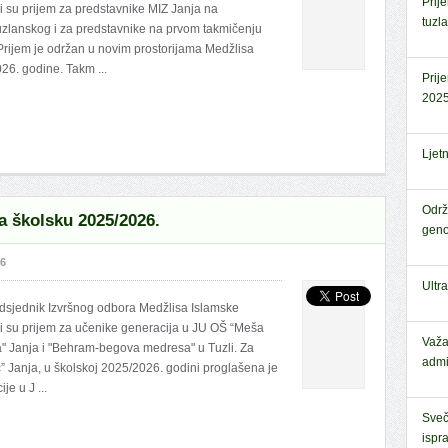
Prij
li su prijem za predstavnike MIZ Janja na
tuzl
uzlanskog i za predstavnike na prvom takmičenju
Prijem je održan u novim prostorijama Medžlisa
026. godine. Takm ...
Prij
2025
Ljet
Održ
a školsku 2025/2026.
geno
26
Ultr
edsjednik Izvršnog odbora Medžlisa Islamske
li su prijem za učenike generacija u JU OŠ “Meša
Važa
a" Janja i "Behram-begova medresa" u Tuzli. Za
admi
 Janja, u školskoj 2025/2026. godini proglašena je
e u J ...
Sveč
ispr