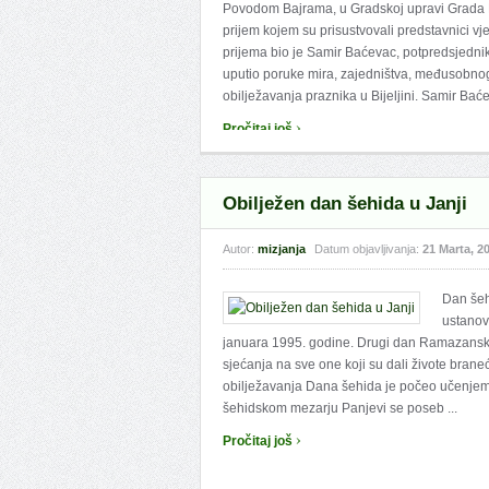
Povodom Bajrama, u Gradskoj upravi Grada Bi
prijem kojem su prisustvovali predstavnici vj
prijema bio je Samir Baćevac, potpredsjednik 
uputio poruke mira, zajedništva, međusobnog
obilježavanja praznika u Bijeljini. Samir Baće 
›
Pročitaj još
Obilježen dan šehida u Janji
Autor:
mizjanja
Datum objavljivanja:
21 Marta, 2
Dan šehi
ustanov
januara 1995. godine. Drugi dan Ramazansk
sjećanja na sve one koji su dali živote brane
obilježavanja Dana šehida je počeo učenjem 
šehidskom mezarju Panjevi se poseb ...
›
Pročitaj još