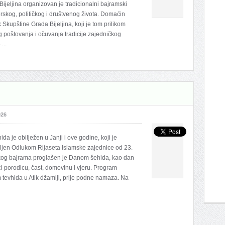
jeljina organizovan je tradicionalni bajramski
erskog, političkog i društvenog života. Domaćin
Skupštine Grada Bijeljina, koji je tom prilikom
 poštovanja i očuvanja tradicije zajedničkog
...
026
da je obilježen u Janji i ove godine, koji je
ljen Odlukom Rijaseta Islamske zajednice od 23.
og bajrama proglašen je Danom šehida, kao dan
ći porodicu, čast, domovinu i vjeru. Program
tevhida u Atik džamiji, prije podne namaza. Na