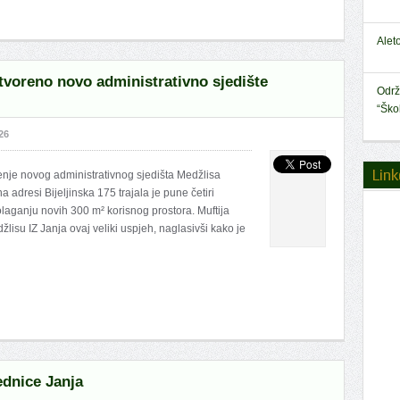
Alet
tvoreno novo administrativno sjedište
Održ
“Ško
26
Link
renje novog administrativnog sjedišta Medžlisa
 adresi Bijeljinska 175 trajala je pune četiri
laganju novih 300 m² korisnog prostora. Muftija
džlisu IZ Janja ovaj veliki uspjeh, naglasivši kako je
ednice Janja