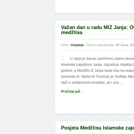
Važan dan u radu MIZ Janja: O
medžlisa
Autor:
mizjanja
Datum objavljivanja:
29 Juna, 20
U Janji je danas upriličeno radno otvo
Islamske zajednice Janja. Izgradnja objekta na
godine, a Medžlis IZ Janja sada ima na raspo
tuzlanski dr. Vahid-ef. Fazlović je čestitao Me
riječ o zahtjevnom projektu, ali i zna ...
›
Pročitaj još
Posjeta Medžlisu Islamske zaj