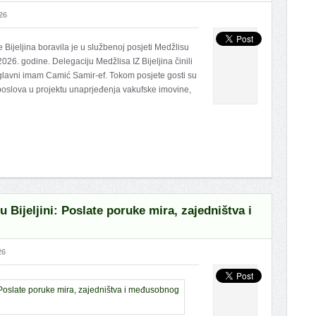
26
Bijeljina boravila je u službenoj posjeti Medžlisu
026. godine. Delegaciju Medžlisa IZ Bijeljina činili
 glavni imam Camić Samir-ef. Tokom posjete gosti su
ji poslova u projektu unaprjeđenja vakufske imovine,
u Bijeljini: Poslate poruke mira, zajedništva i
26