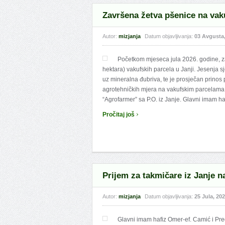
Završena žetva pšenice na vak
Autor:
mizjanja
Datum objavljivanja:
03 Avgusta
Početkom mjeseca jula 2026. godine, z
hektara) vakufskih parcela u Janji. Jesenja 
uz mineralna đubriva, te je prosječan prinos
agrotehničkih mjera na vakufskim parcelama 
“Agrofarmer” sa P.O. iz Janje. Glavni imam haf
›
Pročitaj još
Prijem za takmičare iz Janje n
Autor:
mizjanja
Datum objavljivanja:
25 Jula, 20
Glavni imam hafiz Omer-ef. Camić i Pr