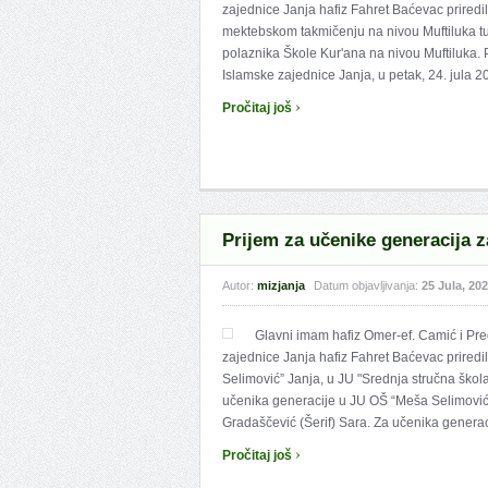
zajednice Janja hafiz Fahret Baćevac priredi
mektebskom takmičenju na nivou Muftiluka t
polaznika Škole Kur'ana na nivou Muftiluka. 
Islamske zajednice Janja, u petak, 24. jula 2
›
Pročitaj još
Prijem za učenike generacija z
Autor:
mizjanja
Datum objavljivanja:
25 Jula, 20
Glavni imam hafiz Omer-ef. Camić i Pr
zajednice Janja hafiz Fahret Baćevac priredi
Selimović” Janja, u JU "Srednja stručna škol
učenika generacije u JU OŠ “Meša Selimović”
Gradaščević (Šerif) Sara. Za učenika generacij
›
Pročitaj još