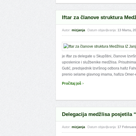
Iftar za članove struktura Medž
Autor:
mizjanja
Datum objavljivanja:
13 Marta, 2
je iftar za delegate u Skupštini, članove Izv
uposlenice i službenike medžlisa. Prisutnim
Gutić, predsjednik Izvršnog odbora hafiz Fahr
prenio selame glavnog imama, hafiza Omer-e 
›
Pročitaj još
Delegacija medžlisa posjetila 
Autor:
mizjanja
Datum objavljivanja:
17 Februara