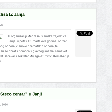
lisa IZ Janja
026
U organizaciji Medžlisa Islamske zajednice
Janja, u petak 13. marta ove godine, održan
ršnog odbora, članove džematskih odbora, te
a su se obratili pomoćnik glavnog imama Kemal-ef.
et Baćevac i sekretar Mujaga-ef. Cifrić. Kemal-ef. je
...
“Steco centar” u Janji
, 2026