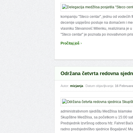
kompaniju "Steco centar", jednu od vodećih fi
decenije uspješno posluje na domaćem i međ
vlasniku Stevanović Milenku, realizirana je 
"Steco centar" je poznata po inovativnom pris
›
Pročitaj još
Održana četvrta redovna sjedn
Autor:
mizjanja
Datum objavljivanja:
16 Februara
administrativnom sjedištu Medžlisa Islamske
Skupštine Medžlisa, sa početkom u 15:00 sati
Predsjednik Izvršnog odbora hfz. Fahret Baće
radno predsjedništvo sjednice Bogaljević Muj