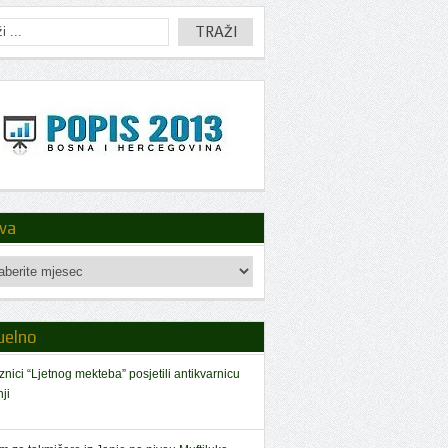
iva
a
uelno
znici “Ljetnog mekteba” posjetili antikvarnicu
ji