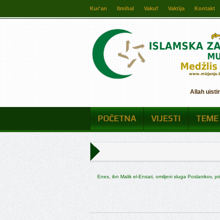
Kur'an
Ilmihal
Vakuf
Vaktija
Kontakt
Allah uisti
POČETNA
VIJESTI
TEME
Enes, ibn Malik el-Ensari, omiljeni sluga Poslanikov, pr