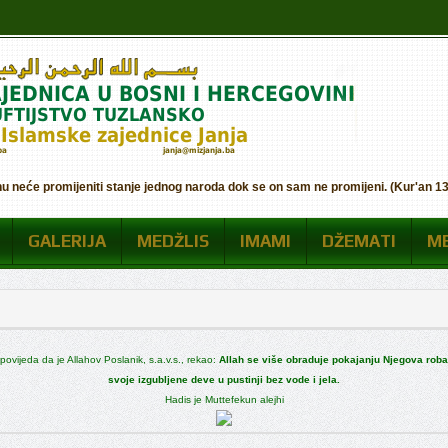
nu neće promijeniti stanje jednog naroda dok se on sam ne promijeni. (Kur'an 13:
GALERIJA
MEDŽLIS
IMAMI
DŽEMATI
M
ipovijeda da je Allahov Poslanik, s.a.v.s., rekao:
Allah se više obraduje pokajanju Njegova rob
svoje izgubljene deve u pustinji bez vode i jela.
Hadis je Muttefekun alejhi