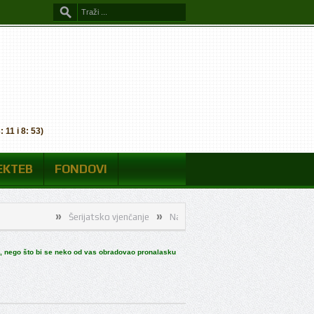
 11 i 8: 53)
EKTEB
FONDOVI
»
»
»
»
Šerijatsko vjenčanje
Naši merhumi
Šerijatsko vjenčanje
Zav
»
Naši merhumi
a, nego što bi se neko od vas obradovao pronalasku