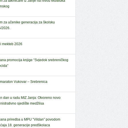
em za takmičare iz Janje na nivou Muftiluka
anskog
em za učenike generacija za školsku
/2026.
ni mekteb 2026
ana promocija knjige “Svjedok srebreničkog
cida”
amaraton Vukovar – Srebrenica
n dan u radu MIZ Janja: Otvoreno novo
nistrativno sjedište medžlisa
ana priredba u MPU “Vildan” povodom
aćaja 18. generacije predškolaca