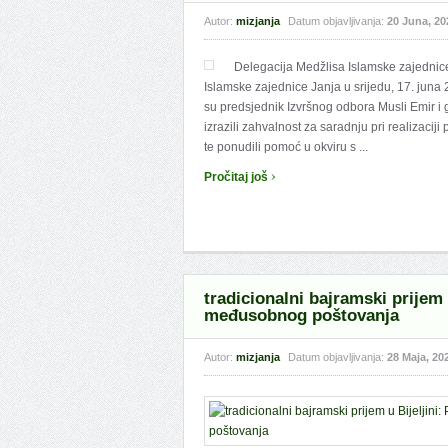
Autor:
mizjanja
Datum objavljivanja:
20 Juna, 20
Delegacija Medžlisa Islamske zajednice 
Islamske zajednice Janja u srijedu, 17. juna 2
su predsjednik Izvršnog odbora Musli Emir i
izrazili zahvalnost za saradnju pri realizaci
te ponudili pomoć u okviru s ...
›
Pročitaj još
tradicionalni bajramski prijem 
međusobnog poštovanja
Autor:
mizjanja
Datum objavljivanja:
28 Maja, 20