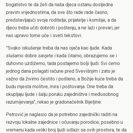
bogatstvo te da želi da naša djeca ostanu dosljedna
pravim vrijednostima, da sve što rade rade časno,
predstavljajući svoje roditelje, prijatelje i komšije, a da
djecu treba učiti dobroti i poštenju, a ne laži i prevari, jer
nas upravo tome uče i sveti tekstovi.
”Svako iskušenje treba da nas ojača kao ljude. Kada
slušamo dobre savjete i kada čitamo, obrazujemo se i
duhovno uzdižemo, tada postajemo bolji ljudi. Svi ćemo
jednog dana polagati račune pred Svevišnjim i zato je
važno da živimo čestito i pošteno, a Božije kuće treba da
budu mjesta molitve, mira i poštovanja. One treba da
okupljaju ljude i šalju poruku zajedništva i međusobnog
razumijevanja”, rekao je gradonačelnik Bijeljine.
Petrović je naglasio da je potrebno zajednički raditi na
razvoju lokalne zajednice i očuvanju porodice, posebno u
vremenu kada veliki broj ljudi odlazi sa ovih prostora, te da