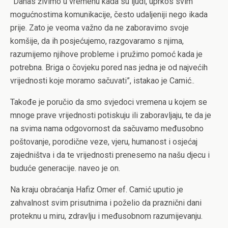
”Danas živimo u vremenu kada su ljudi, uprkos svim
mogućnostima komunikacije, često udaljeniji nego ikada
prije. Zato je veoma važno da ne zaboravimo svoje
komšije, da ih posjećujemo, razgovaramo s njima,
razumijemo njihove probleme i pružimo pomoć kada je
potrebna. Briga o čovjeku pored nas jedna je od najvećih
vrijednosti koje moramo sačuvati”, istakao je Camić.
.
Takođe je poručio da smo svjedoci vremena u kojem se
mnoge prave vrijednosti potiskuju ili zaboravljaju, te da je
na svima nama odgovornost da sačuvamo međusobno
poštovanje, porodične veze, vjeru, humanost i osjećaj
zajedništva i da te vrijednosti prenesemo na našu djecu i
buduće generacije. naveo je on.
Na kraju obraćanja Hafiz Omer ef. Camić uputio je
zahvalnost svim prisutnima i poželio da praznični dani
proteknu u miru, zdravlju i međusobnom razumijevanju.