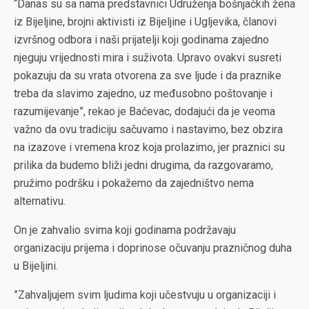
“Danas su sa nama predstavnici Udruženja bošnjačkih žena
iz Bijeljine, brojni aktivisti iz Bijeljine i Ugljevika, članovi
izvršnog odbora i naši prijatelji koji godinama zajedno
njeguju vrijednosti mira i suživota. Upravo ovakvi susreti
pokazuju da su vrata otvorena za sve ljude i da praznike
treba da slavimo zajedno, uz međusobno poštovanje i
razumijevanje”, rekao je Baćevac, dodajući da je v
eoma
važno da ovu tradiciju sačuvamo i nastavimo, bez obzira
na izazove i vremena kroz koja prolazimo, jer praznici su
prilika da budemo bliži jedni drugima, da razgovaramo,
pružimo podršku i pokažemo da zajedništvo nema
alternativu.
On je zahvalio svima koji godinama podržavaju
organizaciju prijema i doprinose očuvanju prazničnog duha
u Bijeljini.
”Zahvaljujem svim ljudima koji učestvuju u organizaciji i