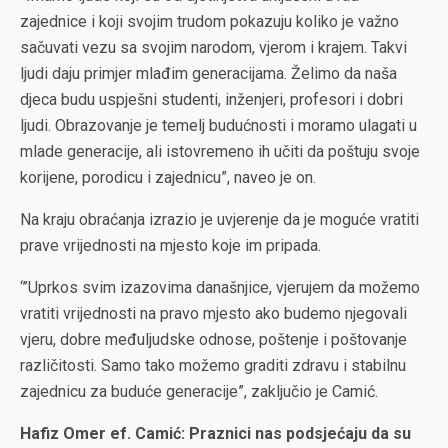
zajednice i koji svojim trudom pokazuju koliko je važno
sačuvati vezu sa svojim narodom, vjerom i krajem. Takvi
ljudi daju primjer mlađim generacijama. Želimo da naša
djeca budu uspješni studenti, inženjeri, profesori i dobri
ljudi. Obrazovanje je temelj budućnosti i moramo ulagati u
mlade generacije, ali istovremeno ih učiti da poštuju svoje
korijene, porodicu i zajednicu”, naveo je on.
Na kraju obraćanja izrazio je uvjerenje da je moguće vratiti
prave vrijednosti na mjesto koje im pripada.
‘”Uprkos svim izazovima današnjice, vjerujem da možemo
vratiti vrijednosti na pravo mjesto ako budemo njegovali
vjeru, dobre međuljudske odnose, poštenje i poštovanje
različitosti. Samo tako možemo graditi zdravu i stabilnu
zajednicu za buduće generacije”, zaključio je Camić.
Hafiz Omer ef. Camić: Praznici nas podsjećaju da su