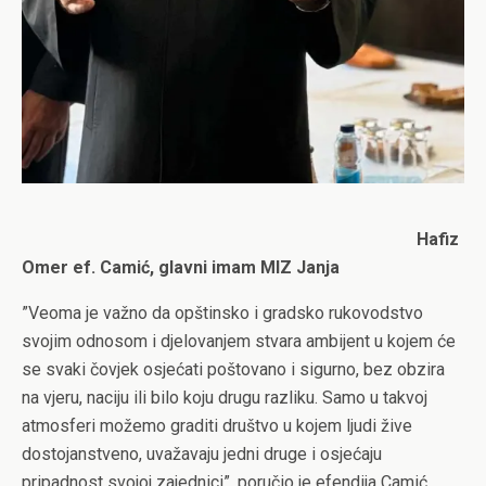
Hafiz
Omer ef. Camić, glavni imam MIZ Janja
”Veoma je važno da opštinsko i gradsko rukovodstvo
svojim odnosom i djelovanjem stvara ambijent u kojem će
se svaki čovjek osjećati poštovano i sigurno, bez obzira
na vjeru, naciju ili bilo koju drugu razliku. Samo u takvoj
atmosferi možemo graditi društvo u kojem ljudi žive
dostojanstveno, uvažavaju jedni druge i osjećaju
pripadnost svojoj zajednici”, poručio je efendija Camić.