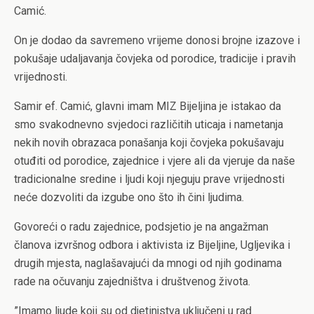
Camić.
On je dodao da savremeno vrijeme donosi brojne izazove i
pokušaje udaljavanja čovjeka od porodice, tradicije i pravih
vrijednosti.
Samir ef. Camić, glavni imam MIZ Bijeljina je istakao da
smo svakodnevno svjedoci različitih uticaja i nametanja
nekih novih obrazaca ponašanja koji čovjeka pokušavaju
otuđiti od porodice, zajednice i vjere ali da vjeruje da naše
tradicionalne sredine i ljudi koji njeguju prave vrijednosti
neće dozvoliti da izgube ono što ih čini ljudima.
Govoreći o radu zajednice, podsjetio je na angažman
članova izvršnog odbora i aktivista iz Bijeljine, Ugljevika i
drugih mjesta, naglašavajući da mnogi od njih godinama
rade na očuvanju zajedništva i društvenog života.
”Imamo ljude koji su od djetinjstva uključeni u rad