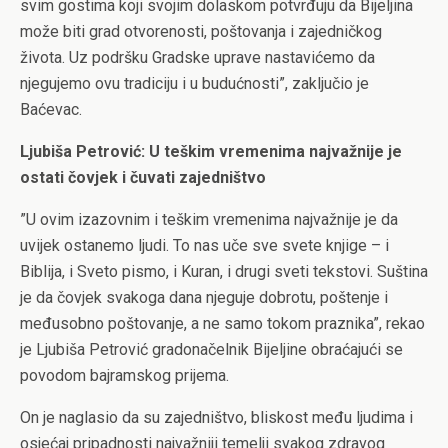
svim gostima koji svojim dolaskom potvrđuju da Bijeljina
može biti grad otvorenosti, poštovanja i zajedničkog
života. Uz podršku Gradske uprave nastavićemo da
njegujemo ovu tradiciju i u budućnosti”, zaključio je
Baćevac.
Ljubiša Petrović: U teškim vremenima najvažnije je
ostati čovjek i čuvati zajedništvo
”U ovim izazovnim i teškim vremenima najvažnije je da
uvijek ostanemo ljudi. To nas uče sve svete knjige – i
Biblija, i Sveto pismo, i Kuran, i drugi sveti tekstovi. Suština
je da čovjek svakoga dana njeguje dobrotu, poštenje i
međusobno poštovanje, a ne samo tokom praznika”, rekao
je Ljubiša Petrović gradonačelnik Bijeljine obraćajući se
povodom bajramskog prijema.
On je naglasio da su zajedništvo, bliskost među ljudima i
osjećaj pripadnosti najvažniji temelji svakog zdravog