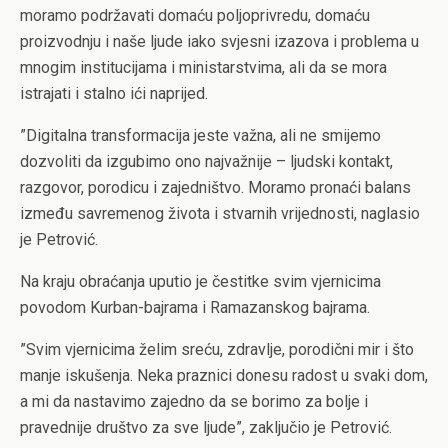
m
oramo podržavati domaću poljoprivredu, domaću
proizvodnju i naše ljude iako svjesni izazova i problema u
mnogim institucijama i ministarstvima, ali da se mora
istrajati i stalno ići naprijed.
”Digitalna transformacija jeste važna, ali ne smijemo
dozvoliti da izgubimo ono najvažnije – ljudski kontakt,
razgovor, porodicu i zajedništvo. Moramo pronaći balans
između savremenog života i stvarnih vrijednosti, naglasio
je Petrović.
Na kraju obraćanja uputio je čestitke svim vjernicima
povodom Kurban-bajrama i Ramazanskog bajrama.
”Svim vjernicima želim sreću, zdravlje, porodični mir i što
manje iskušenja. Neka praznici donesu radost u svaki dom,
a mi da nastavimo zajedno da se borimo za bolje i
pravednije društvo za sve ljude”, zaključio je Petrović.