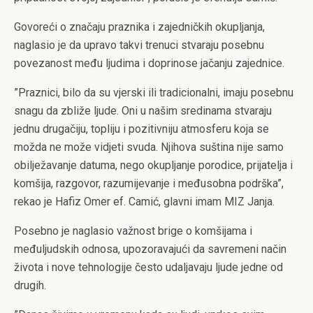
Govoreći o značaju praznika i zajedničkih okupljanja,
naglasio je da upravo takvi trenuci stvaraju posebnu
povezanost među ljudima i doprinose jačanju zajednice.
”Praznici, bilo da su vjerski ili tradicionalni, imaju posebnu
snagu da zbliže ljude. Oni u našim sredinama stvaraju
jednu drugačiju, topliju i pozitivniju atmosferu koja se
možda ne može vidjeti svuda. Njihova suština nije samo
obilježavanje datuma, nego okupljanje porodice, prijatelja i
komšija, razgovor, razumijevanje i međusobna podrška”,
rekao je Hafiz Omer ef. Camić, glavni imam MIZ Janja.
Posebno je naglasio važnost brige o komšijama i
međuljudskih odnosa, upozoravajući da savremeni način
života i nove tehnologije često udaljavaju ljude jedne od
drugih.