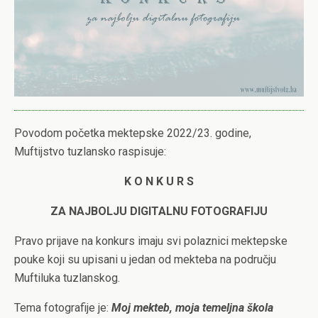
Povodom početka mektepske 2022/23. godine,
Muftijstvo tuzlansko raspisuje:
K O N K U R S
ZA NAJBOLJU DIGITALNU FOTOGRAFIJU
Pravo prijave na konkurs imaju svi polaznici mektepske
pouke koji su upisani u jedan od mekteba na području
Muftiluka tuzlanskog.
Tema fotografije je:
Moj mekteb, moja temeljna škola