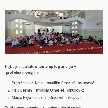
Najbolje rezultate u
testu
općeg
znanja
–
prvi
nivo
postigli su:
Prosičanović Ajnur – muallim Omer-ef. Jakupović;
Pirić Belmin – muallim Omer-ef. Jakupović;
Musić Najla – muallim Omer-ef. Jakupović.
Test
općeg
znanja
drugi
nivo
najbolji su bili: