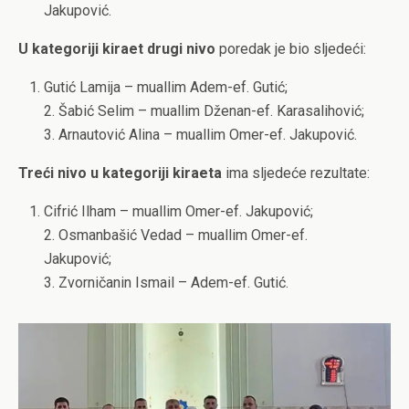
Jakupović.
U
kategoriji
kiraet
drugi
nivo
poredak je bio sljedeći:
Gutić Lamija – muallim Adem-ef. Gutić;
2. Šabić Selim – muallim Dženan-ef. Karasalihović;
3. Arnautović Alina – muallim Omer-ef. Jakupović.
Treći
nivo
u
kategoriji
kiraeta
ima sljedeće rezultate:
Cifrić Ilham – muallim Omer-ef. Jakupović;
2. Osmanbašić Vedad – muallim Omer-ef.
Jakupović;
3. Zvorničanin Ismail – Adem-ef. Gutić.