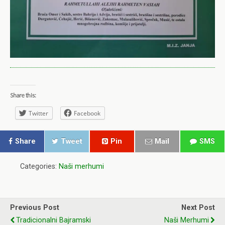
Share this:
Twitter
Facebook
Share
Tweet
Pin
Mail
SMS
Categories:
Naši merhumi
Previous Post
Next Post
Tradicionalni Bajramski
Naši Merhumi