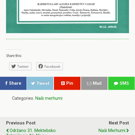
Share this:
Twitter
Facebook
Share
Tweet
Pin
Mail
SMS
Categories:
Naši merhumi
Previous Post
Next Post
Održano 31. Mektebsko
Naši Merhumi