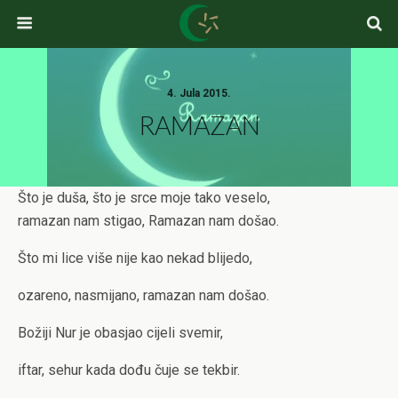
4. Jula 2015.
RAMAZAN
Što je duša, što je srce moje tako veselo,
ramazan nam stigao, Ramazan nam došao.
Što mi lice više nije kao nekad blijedo,
ozareno, nasmijano, ramazan nam došao.
Božiji Nur je obasjao cijeli svemir,
iftar, sehur kada dođu čuje se tekbir.