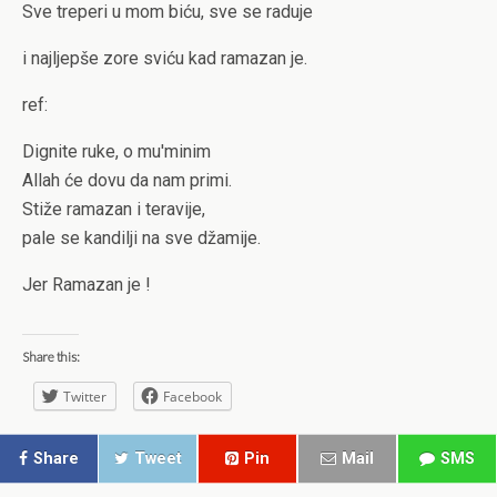
Sve treperi u mom biću, sve se raduje
i najljepše zore sviću kad ramazan je.
ref:
Dignite ruke, o mu'minim
Allah će dovu da nam primi.
Stiže ramazan i teravije,
pale se kandilji na sve džamije.
Jer Ramazan je !
Share this:
Twitter
Facebook
Share
Tweet
Pin
Mail
SMS