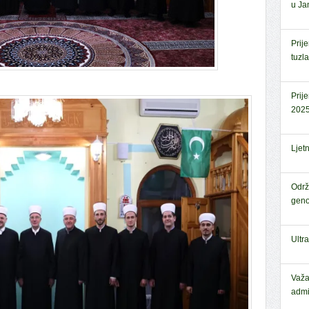
u Jan
Prij
tuzl
Prij
2025
Ljet
Održ
geno
Ultr
Važa
admi