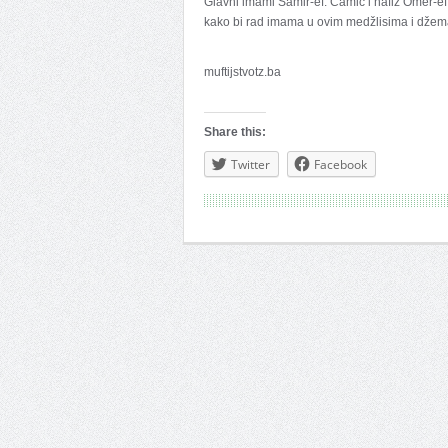
Glavni imami Samir-ef. Camić i hafiz Omer-ef.
kako bi rad imama u ovim medžlisima i džemat
muftijstvotz.ba
Share this:
Twitter
Facebook