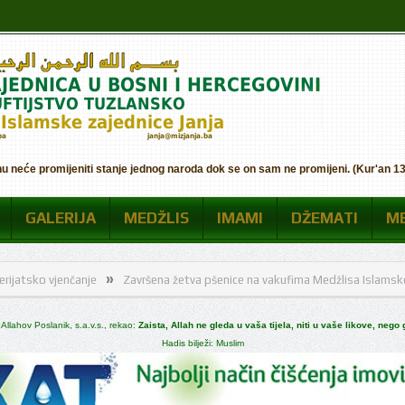
nu neće promijeniti stanje jednog naroda dok se on sam ne promijeni. (Kur'an 13:
GALERIJA
MEDŽLIS
IMAMI
DŽEMATI
M
»
jenčanje
Završena žetva pšenice na vakufima Medžlisa Islamske zajednice 
 Allahov Poslanik, s.a.v.s., rekao:
Zaista, Allah ne gleda u vaša tijela, niti u vaše likove, nego
Hadis bilježi: Muslim