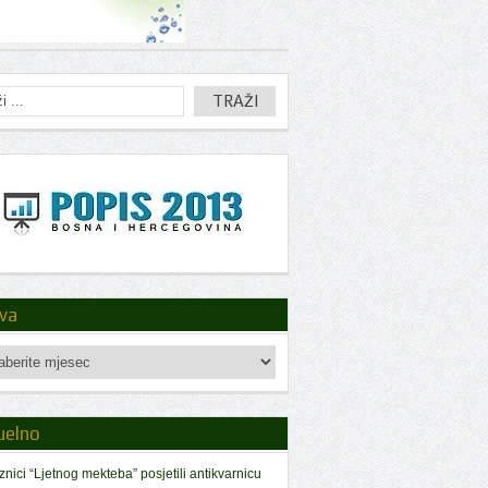
iva
a
uelno
znici “Ljetnog mekteba” posjetili antikvarnicu