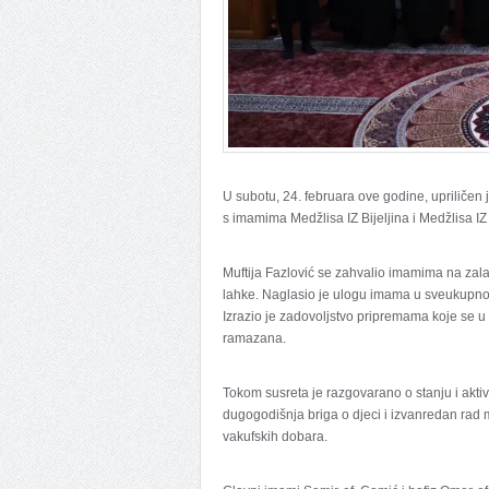
U subotu, 24. februara ove godine, upriličen 
s imamima Medžlisa IZ Bijeljina i Medžlisa IZ
Muftija Fazlović se zahvalio imamima na zala
lahke. Naglasio je ulogu imama u sveukupnoj 
Izrazio je zadovoljstvo pripremama koje se
ramazana.
Tokom susreta je razgovarano o stanju i akti
dugogodišnja briga o djeci i izvanredan rad 
vakufskih dobara.