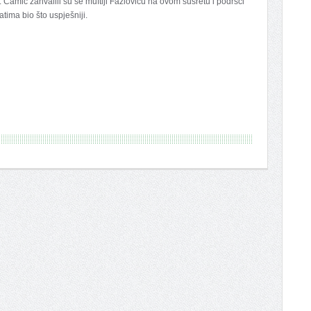
 Camić zahvalili su se muftiji Fazloviću na ovom susretu i podršci
ima bio što uspješniji.