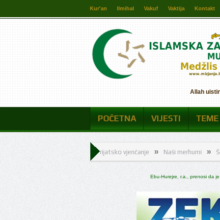
Kur'an
Ilmihal
Vakuf
Vaktija
Kontakt
Allah uisti
POČETNA
VIJESTI
TEME
»
»
»
Šerijatsko vjenčanje
Naši merhumi
Šerijatsko v
»
Naši merhumi
Ebu-Hurejre, r.a., prenosi da je