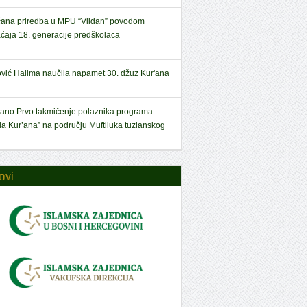
ana priredba u MPU “Vildan” povodom
aćaja 18. generacije predškolaca
ović Halima naučila napamet 30. džuz Kur'ana
ano Prvo takmičenje polaznika programa
la Kur’ana” na području Muftiluka tuzlanskog
ovi