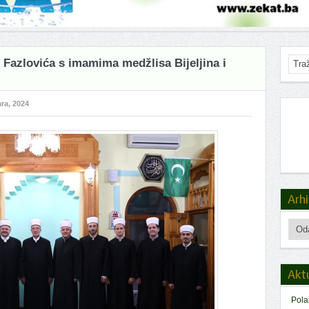
 Fazlovića s imamima medžlisa Bijeljina i
ra, 2024
Arh
Arhiv
Akt
Pola