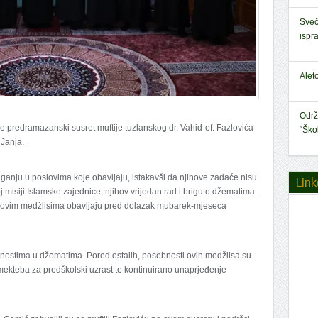
Sveč
ispr
Alet
Održ
je predramazanski susret muftije tuzlanskog dr. Vahid-ef. Fazlovića
“Ško
 Janja.
ganju u poslovima koje obavljaju, istakavši da njihove zadaće nisu
Link
misiji Islamske zajednice, njihov vrijedan rad i brigu o džematima.
 u ovim medžlisima obavljaju pred dolazak mubarek-mjeseca
vnostima u džematima. Pored ostalih, posebnosti ovih medžlisa su
mekteba za predškolski uzrast te kontinuirano unaprjeđenje