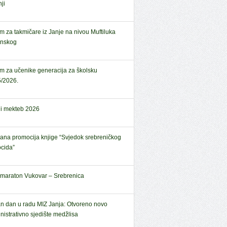
ji
em za takmičare iz Janje na nivou Muftiluka
anskog
em za učenike generacija za školsku
/2026.
ni mekteb 2026
ana promocija knjige “Svjedok srebreničkog
cida”
amaraton Vukovar – Srebrenica
n dan u radu MIZ Janja: Otvoreno novo
nistrativno sjedište medžlisa