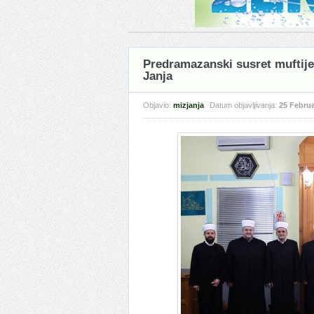
Predramazanski susret muftije
Janja
Objavio:
mizjanja
Datum objavljivanja:
25 Februa